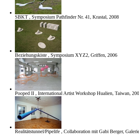
SBKT
, Symposium Pathfinder Nr. 41, Krastal, 2008
Beziehungskiste
, Symposium XYZ2, Griffen, 2006
Pooped II
, International Artist Workshop Hualien, Taiwan, 20
Realitätstunnel/Pipelife
, Collaboration mit Gabi Berger, Galer