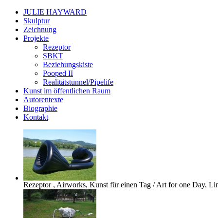
JULIE HAYWARD
Skulptur
Zeichnung
Projekte
Rezeptor
SBKT
Beziehungskiste
Pooped II
Realitätstunnel/Pipelife
Kunst im öffentlichen Raum
Autorentexte
Biographie
Kontakt
Rezeptor
, Airworks, Kunst für einen Tag / Art for one Day, Li